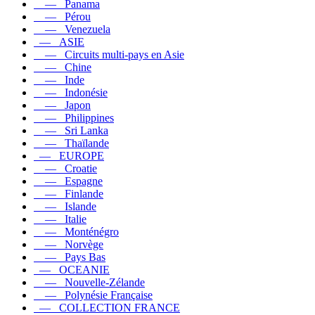
— Panama
— Pérou
— Venezuela
— ASIE
— Circuits multi-pays en Asie
— Chine
— Inde
— Indonésie
— Japon
— Philippines
— Sri Lanka
— Thaïlande
— EUROPE
— Croatie
— Espagne
— Finlande
— Islande
— Italie
— Monténégro
— Norvège
— Pays Bas
— OCEANIE
— Nouvelle-Zélande
— Polynésie Française
— COLLECTION FRANCE