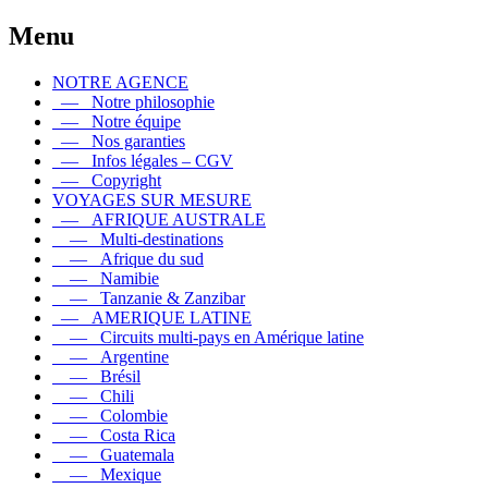
Menu
NOTRE AGENCE
— Notre philosophie
— Notre équipe
— Nos garanties
— Infos légales – CGV
— Copyright
VOYAGES SUR MESURE
— AFRIQUE AUSTRALE
— Multi-destinations
— Afrique du sud
— Namibie
— Tanzanie & Zanzibar
— AMERIQUE LATINE
— Circuits multi-pays en Amérique latine
— Argentine
— Brésil
— Chili
— Colombie
— Costa Rica
— Guatemala
— Mexique