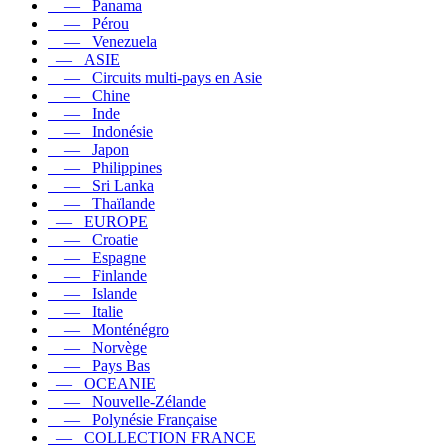
— Panama
— Pérou
— Venezuela
— ASIE
— Circuits multi-pays en Asie
— Chine
— Inde
— Indonésie
— Japon
— Philippines
— Sri Lanka
— Thaïlande
— EUROPE
— Croatie
— Espagne
— Finlande
— Islande
— Italie
— Monténégro
— Norvège
— Pays Bas
— OCEANIE
— Nouvelle-Zélande
— Polynésie Française
— COLLECTION FRANCE