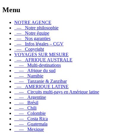
Menu
NOTRE AGENCE
— Notre philosophie
— Notre équipe
— Nos garanties
— Infos légales – CGV
— Copyright
VOYAGES SUR MESURE
— AFRIQUE AUSTRALE
— Multi-destinations
— Afrique du sud
— Namibie
— Tanzanie & Zanzibar
— AMERIQUE LATINE
— Circuits multi-pays en Amérique latine
— Argentine
— Brésil
— Chili
— Colombie
— Costa Rica
— Guatemala
— Mexique