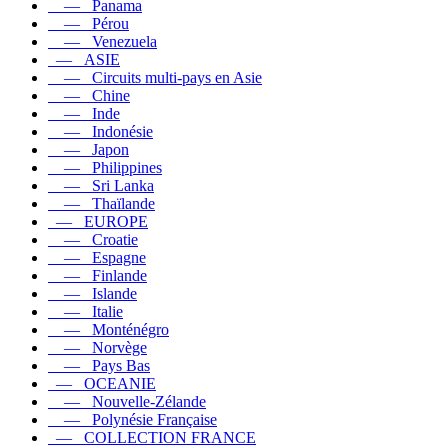
— Panama
— Pérou
— Venezuela
— ASIE
— Circuits multi-pays en Asie
— Chine
— Inde
— Indonésie
— Japon
— Philippines
— Sri Lanka
— Thaïlande
— EUROPE
— Croatie
— Espagne
— Finlande
— Islande
— Italie
— Monténégro
— Norvège
— Pays Bas
— OCEANIE
— Nouvelle-Zélande
— Polynésie Française
— COLLECTION FRANCE