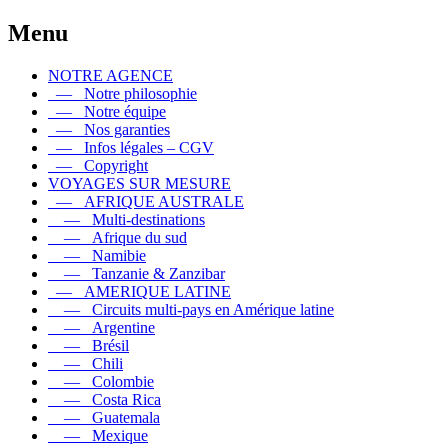
Menu
NOTRE AGENCE
— Notre philosophie
— Notre équipe
— Nos garanties
— Infos légales – CGV
— Copyright
VOYAGES SUR MESURE
— AFRIQUE AUSTRALE
— Multi-destinations
— Afrique du sud
— Namibie
— Tanzanie & Zanzibar
— AMERIQUE LATINE
— Circuits multi-pays en Amérique latine
— Argentine
— Brésil
— Chili
— Colombie
— Costa Rica
— Guatemala
— Mexique