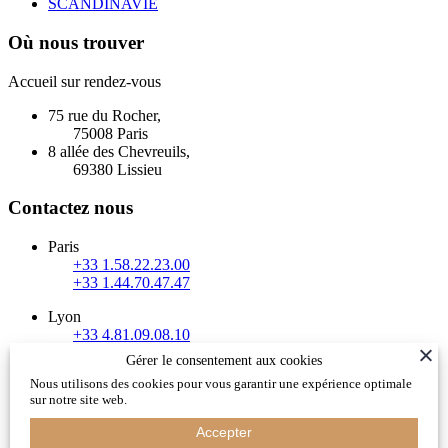
SCANDINAVIE
Où nous trouver
Accueil sur rendez-vous
75 rue du Rocher,
75008 Paris
8 allée des Chevreuils,
69380 Lissieu
Contactez nous
Paris
+33 1.58.22.23.00
+33 1.44.70.47.47
Lyon
+33 4.81.09.08.10
Gérer le consentement aux cookies
Evian / Haute Savoie / Suisse Romande
Nous utilisons des cookies pour vous garantir une expérience optimale
+33 4.50.81.13.70
sur notre site web.
info@xanadu-decouvertes.com
Accepter