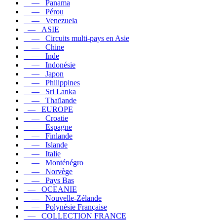
— Panama
— Pérou
— Venezuela
— ASIE
— Circuits multi-pays en Asie
— Chine
— Inde
— Indonésie
— Japon
— Philippines
— Sri Lanka
— Thaïlande
— EUROPE
— Croatie
— Espagne
— Finlande
— Islande
— Italie
— Monténégro
— Norvège
— Pays Bas
— OCEANIE
— Nouvelle-Zélande
— Polynésie Française
— COLLECTION FRANCE