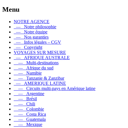
Menu
NOTRE AGENCE
— Notre philosophie
— Notre équipe
— Nos garanties
— Infos légales – CGV
— Copyright
VOYAGES SUR MESURE
— AFRIQUE AUSTRALE
— Multi-destinations
— Afrique du sud
— Namibie
— Tanzanie & Zanzibar
— AMERIQUE LATINE
— Circuits multi-pays en Amérique latine
— Argentine
— Brésil
— Chili
— Colombie
— Costa Rica
— Guatemala
— Mexique