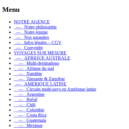
Menu
NOTRE AGENCE
— Notre philosophie
— Notre équipe
— Nos garanties
— Infos légales – CGV
— Copyright
VOYAGES SUR MESURE
— AFRIQUE AUSTRALE
— Multi-destinations
— Afrique du sud
— Namibie
— Tanzanie & Zanzibar
— AMERIQUE LATINE
— Circuits multi-pays en Amérique latine
— Argentine
— Brésil
— Chili
— Colombie
— Costa Rica
— Guatemala
— Mexique