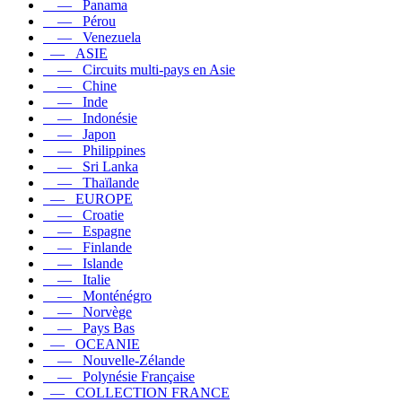
— Panama
— Pérou
— Venezuela
— ASIE
— Circuits multi-pays en Asie
— Chine
— Inde
— Indonésie
— Japon
— Philippines
— Sri Lanka
— Thaïlande
— EUROPE
— Croatie
— Espagne
— Finlande
— Islande
— Italie
— Monténégro
— Norvège
— Pays Bas
— OCEANIE
— Nouvelle-Zélande
— Polynésie Française
— COLLECTION FRANCE