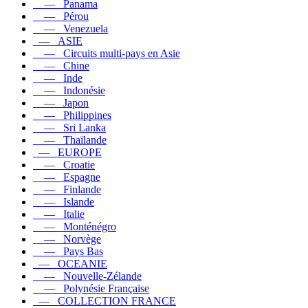
— Panama
— Pérou
— Venezuela
— ASIE
— Circuits multi-pays en Asie
— Chine
— Inde
— Indonésie
— Japon
— Philippines
— Sri Lanka
— Thaïlande
— EUROPE
— Croatie
— Espagne
— Finlande
— Islande
— Italie
— Monténégro
— Norvège
— Pays Bas
— OCEANIE
— Nouvelle-Zélande
— Polynésie Française
— COLLECTION FRANCE