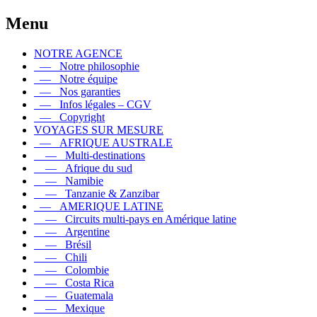
Menu
NOTRE AGENCE
— Notre philosophie
— Notre équipe
— Nos garanties
— Infos légales – CGV
— Copyright
VOYAGES SUR MESURE
— AFRIQUE AUSTRALE
— Multi-destinations
— Afrique du sud
— Namibie
— Tanzanie & Zanzibar
— AMERIQUE LATINE
— Circuits multi-pays en Amérique latine
— Argentine
— Brésil
— Chili
— Colombie
— Costa Rica
— Guatemala
— Mexique