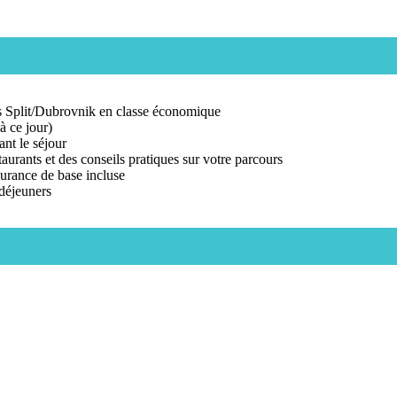
is Split/Dubrovnik en classe économique
à ce jour)
nt le séjour
urants et des conseils pratiques sur votre parcours
surance de base incluse
déjeuners