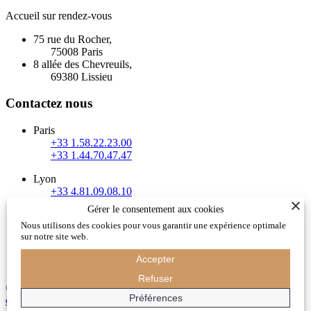
Accueil sur rendez-vous
75 rue du Rocher,
75008 Paris
8 allée des Chevreuils,
69380 Lissieu
Contactez nous
Paris
+33 1.58.22.23.00
+33 1.44.70.47.47
Lyon
+33 4.81.09.08.10
Gérer le consentement aux cookies
Evian / Haute Savoie / Suisse Romande
Nous utilisons des cookies pour vous garantir une expérience optimale
+33 4.50.81.13.70
sur notre site web.
info@xanadu-decouvertes.com
Accepter
Refuser
© 2018 - Xanadu - Développé avec passion par l'
agence de
Préférences
communication Habefast