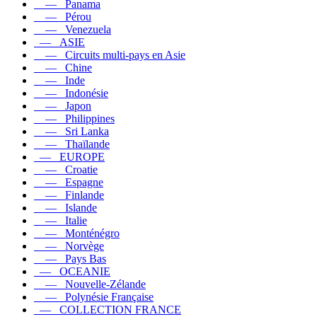
— Panama
— Pérou
— Venezuela
— ASIE
— Circuits multi-pays en Asie
— Chine
— Inde
— Indonésie
— Japon
— Philippines
— Sri Lanka
— Thaïlande
— EUROPE
— Croatie
— Espagne
— Finlande
— Islande
— Italie
— Monténégro
— Norvège
— Pays Bas
— OCEANIE
— Nouvelle-Zélande
— Polynésie Française
— COLLECTION FRANCE