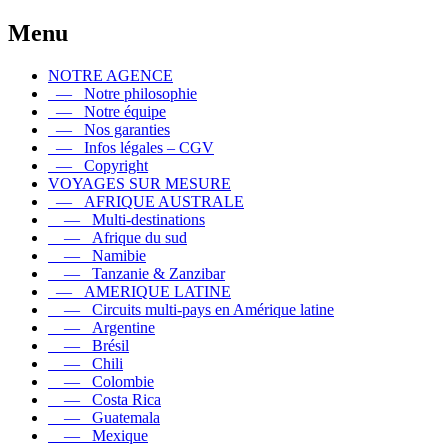
Menu
NOTRE AGENCE
— Notre philosophie
— Notre équipe
— Nos garanties
— Infos légales – CGV
— Copyright
VOYAGES SUR MESURE
— AFRIQUE AUSTRALE
— Multi-destinations
— Afrique du sud
— Namibie
— Tanzanie & Zanzibar
— AMERIQUE LATINE
— Circuits multi-pays en Amérique latine
— Argentine
— Brésil
— Chili
— Colombie
— Costa Rica
— Guatemala
— Mexique