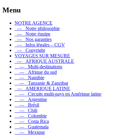
Menu
NOTRE AGENCE
— Notre philosophie
— Notre équipe
— Nos garanties
— Infos légales – CGV
— Copyright
VOYAGES SUR MESURE
— AFRIQUE AUSTRALE
— Multi-destinations
— Afrique du sud
— Namibie
— Tanzanie & Zanzibar
— AMERIQUE LATINE
— Circuits multi-pays en Amérique latine
— Argentine
— Brésil
— Chili
— Colombie
— Costa Rica
— Guatemala
— Mexique