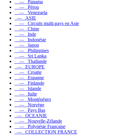
— Panama
— Pérou
— Venezuela
— ASIE
— Circuits multi-pays en Asie
— Chine
— Inde
— Indonésie
— Japon
— Philippines
— Sri Lanka
— Thaïlande
— EUROPE
— Croatie
— Espagne
— Finlande
— Islande
— Italie
— Monténégro
— Norvège
— Pays Bas
— OCEANIE
— Nouvelle-Zélande
— Polynésie Française
— COLLECTION FRANCE