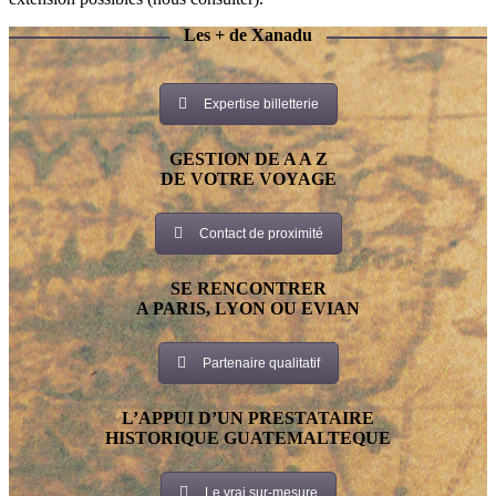
Les + de Xanadu
Expertise billetterie
GESTION DE A A Z
DE VOTRE VOYAGE
Contact de proximité
SE RENCONTRER
A PARIS, LYON OU EVIAN
Partenaire qualitatif
L’APPUI D’UN PRESTATAIRE
HISTORIQUE GUATEMALTEQUE
Le vrai sur-mesure