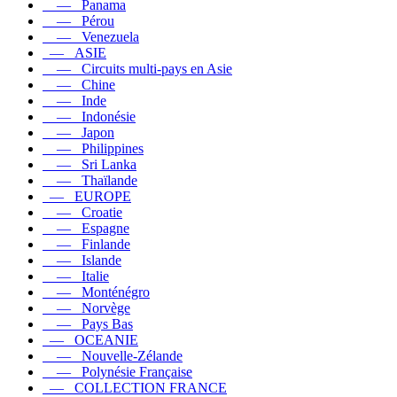
— Panama
— Pérou
— Venezuela
— ASIE
— Circuits multi-pays en Asie
— Chine
— Inde
— Indonésie
— Japon
— Philippines
— Sri Lanka
— Thaïlande
— EUROPE
— Croatie
— Espagne
— Finlande
— Islande
— Italie
— Monténégro
— Norvège
— Pays Bas
— OCEANIE
— Nouvelle-Zélande
— Polynésie Française
— COLLECTION FRANCE