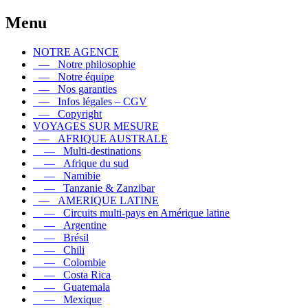
Menu
NOTRE AGENCE
— Notre philosophie
— Notre équipe
— Nos garanties
— Infos légales – CGV
— Copyright
VOYAGES SUR MESURE
— AFRIQUE AUSTRALE
— Multi-destinations
— Afrique du sud
— Namibie
— Tanzanie & Zanzibar
— AMERIQUE LATINE
— Circuits multi-pays en Amérique latine
— Argentine
— Brésil
— Chili
— Colombie
— Costa Rica
— Guatemala
— Mexique