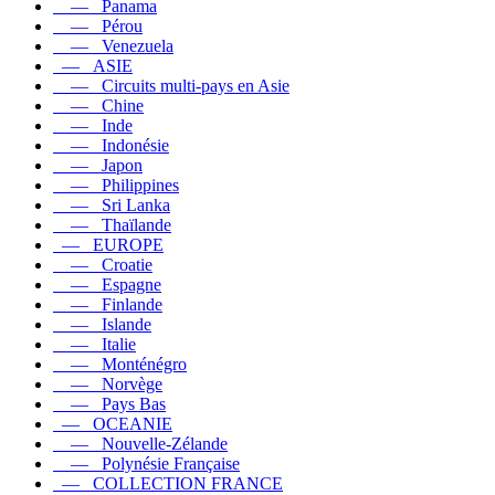
— Panama
— Pérou
— Venezuela
— ASIE
— Circuits multi-pays en Asie
— Chine
— Inde
— Indonésie
— Japon
— Philippines
— Sri Lanka
— Thaïlande
— EUROPE
— Croatie
— Espagne
— Finlande
— Islande
— Italie
— Monténégro
— Norvège
— Pays Bas
— OCEANIE
— Nouvelle-Zélande
— Polynésie Française
— COLLECTION FRANCE