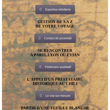
Expertise billetterie
GESTION DE A A Z
DE VOTRE VOYAGE
Contact de proximité
SE RENCONTRER
A PARIS, LYON OU EVIAN
Partenaire qualitatif
L’APPUI D’UN PRESTATAIRE
HISTORIQUE AU CHILI
Le vrai sur-mesure
PARTIR D’UNE FEUILLE BLANCHE