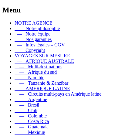
Menu
NOTRE AGENCE
— Notre philosophie
— Notre équipe
— Nos garanties
— Infos légales – CGV
— Copyright
VOYAGES SUR MESURE
— AFRIQUE AUSTRALE
— Multi-destinations
— Afrique du sud
— Namibie
— Tanzanie & Zanzibar
— AMERIQUE LATINE
— Circuits multi-pays en Amérique latine
— Argentine
— Brésil
— Chili
— Colombie
— Costa Rica
— Guatemala
— Mexique